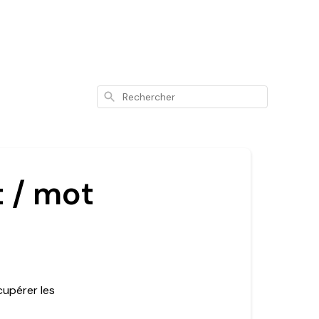
Rechercher
t / mot
cupérer les