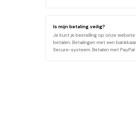
de afzender is eveneens 'Les Ailes Po
Is mijn betaling veilig?
Je kunt je bestelling op onze website
betalen. Betalingen met een bankkaart
Secure-systeem. Betalen met PayPal i
bankkaartgegevens daarbij niet aan