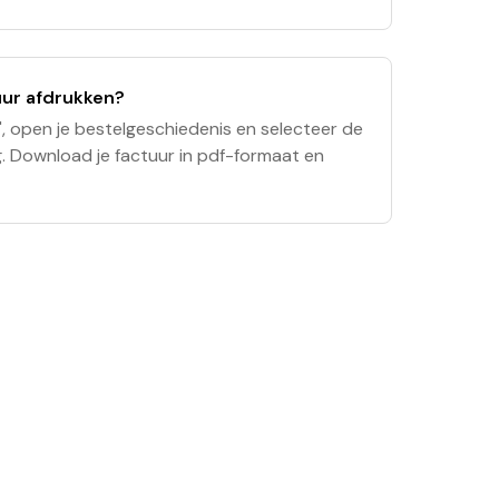
nen zonder extra kosten te betalen. Betalen
tuur afdrukken?
', open je bestelgeschiedenis en selecteer de
g. Download je factuur in pdf-formaat en