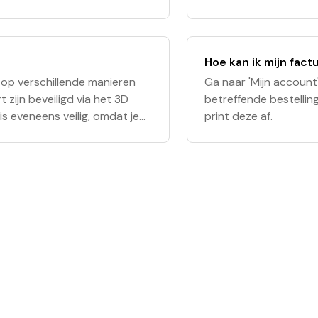
urpres'.
bestelling in 3 termij
Hoe kan ik mijn fac
 op verschillende manieren
Ga naar 'Mijn account
 zijn beveiligd via het 3D
betreffende bestellin
s eveneens veilig, omdat je
print deze af.
 ons worden doorgegeven.