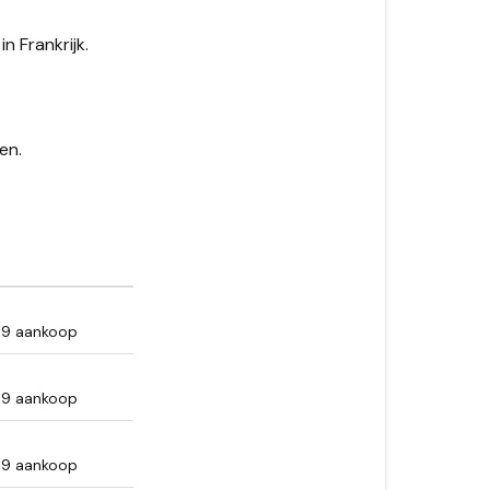
levertijden?
 Frankrijk.
Verzendbelei
Overzeese
gebieden
en.
Europa
Internationa
69 aankoop
69 aankoop
69 aankoop