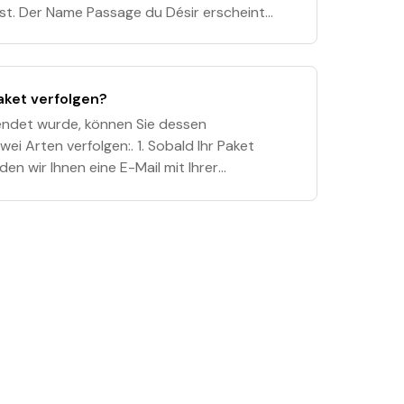
ist. Der Name Passage du Désir erscheint
. Als Absender wird „Les Ailes Pou
aket verfolgen?
sendet wurde, können Sie dessen
ei Arten verfolgen:. 1. Sobald Ihr Paket
den wir Ihnen eine E-Mail mit Ihrer
t Sie den Versand verfolgen können. Falls