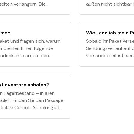
eiten verlängern. Die
außen nicht sichtbar 
t durchschnittlich ein bis
dabei an keiner Stelle
mmen.
Wie kann ich mein P
Paket und fragen sich, warum
Sobald Ihr Paket ver
mpfehlen Ihnen folgende
Sendungsverlauf auf zw
 Kundenkonto an, um den
versandbereit ist, sen
 2. Sobald Ihr Paket versa
Sendungsnummer, dami
Sie diese E-Mai
m Lovestore abholen?
ch Lagerbestand – in allen
olen. Finden Sie den Passage
Click & Collect-Abholung ist
ängig von den Öff