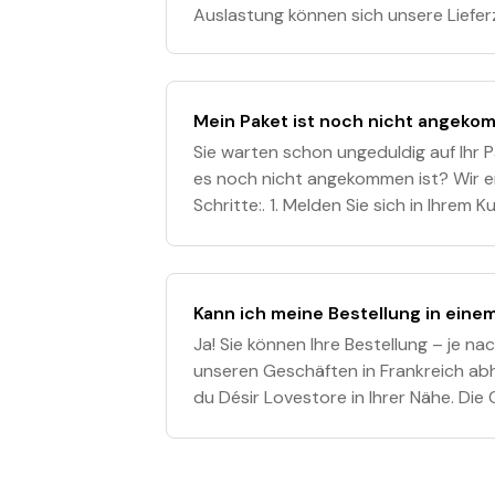
Auslastung können sich unsere Lieferz
Vorbereitungszeit eines Pakets beträg
zwei
Mein Paket ist noch nicht angeko
Sie warten schon ungeduldig auf Ihr 
es noch nicht angekommen ist? Wir e
Schritte:. 1. Melden Sie sich in Ihrem
Status Ihrer Bestellung zu überprüfen.
Kann ich meine Bestellung in eine
Ja! Sie können Ihre Bestellung – je na
unseren Geschäften in Frankreich abh
du Désir Lovestore in Ihrer Nähe. Die 
innerhalb von 2 Stunden möglich, abh